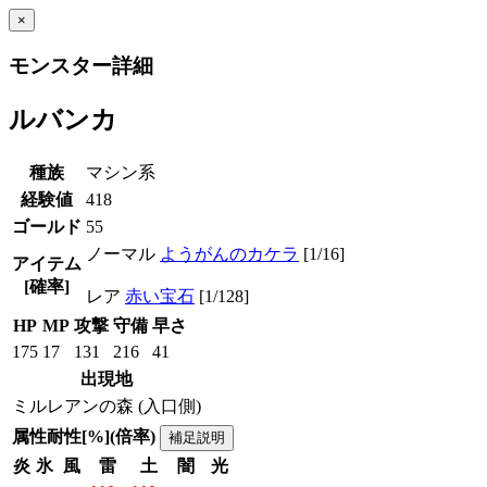
×
モンスター詳細
ルバンカ
種族
マシン系
経験値
418
ゴールド
55
ノーマル
ようがんのカケラ
[1/16]
アイテム
[確率]
レア
赤い宝石
[1/128]
HP
MP
攻撃
守備
早さ
175
17
131
216
41
出現地
ミルレアンの森 (入口側)
属性耐性[%](倍率)
補足説明
炎
氷
風
雷
土
闇
光