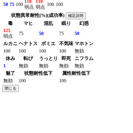
110
110
50
75
100
100
100
弱点
弱点
状態異常耐性[%](成功率)
補足説明
毒
マヒ
混乱
眠り
幻惑
125
75
50
75
50
弱点
ルカニ
ヘナトス
ボミエ
不気味
マホトン
100
100
100
100
無効
休み
転び
うっとり
即死
ニフラム
1
無効
無効
無効
無効
魅了
状態耐性低下
属性耐性低下
無効
100
100
閉じる