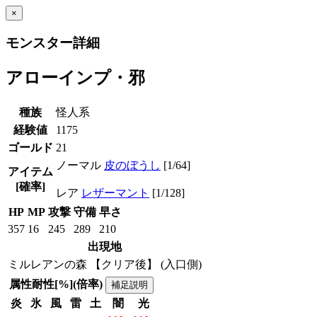
×
モンスター詳細
アローインプ・邪
種族
怪人系
経験値
1175
ゴールド
21
ノーマル
皮のぼうし
[1/64]
アイテム
[確率]
レア
レザーマント
[1/128]
HP
MP
攻撃
守備
早さ
357
16
245
289
210
出現地
ミルレアンの森 【クリア後】 (入口側)
属性耐性[%](倍率)
補足説明
炎
氷
風
雷
土
闇
光