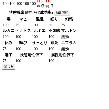
110
110
100
100
100
100
100
弱点
弱点
状態異常耐性[%](成功率)
補足説明
毒
マヒ
混乱
眠り
幻惑
100
75
100
50
75
ルカニ
ヘナトス
ボミエ
不気味
マホトン
100
100
100
100
無効
休み
転び
うっとり
即死
ニフラム
75
100
100
100
無効
魅了
状態耐性低下
属性耐性低下
75
100
100
閉じる