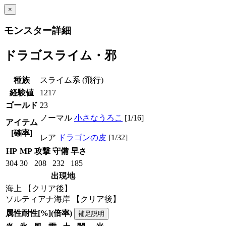
×
モンスター詳細
ドラゴスライム・邪
種族
スライム系 (飛行)
経験値
1217
ゴールド
23
ノーマル
小さなうろこ
[1/16]
アイテム
[確率]
レア
ドラゴンの皮
[1/32]
HP
MP
攻撃
守備
早さ
304
30
208
232
185
出現地
海上 【クリア後】
ソルティアナ海岸 【クリア後】
属性耐性[%](倍率)
補足説明