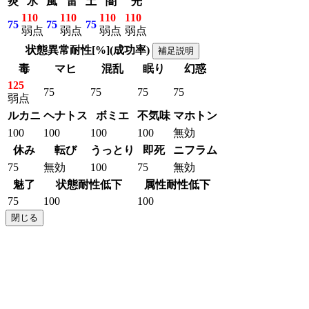
炎
氷
風
雷
土
闇
光
110
110
110
110
75
75
75
弱点
弱点
弱点
弱点
状態異常耐性[%](成功率)
補足説明
毒
マヒ
混乱
眠り
幻惑
125
75
75
75
75
弱点
ルカニ
ヘナトス
ボミエ
不気味
マホトン
100
100
100
100
無効
休み
転び
うっとり
即死
ニフラム
75
無効
100
75
無効
魅了
状態耐性低下
属性耐性低下
75
100
100
閉じる