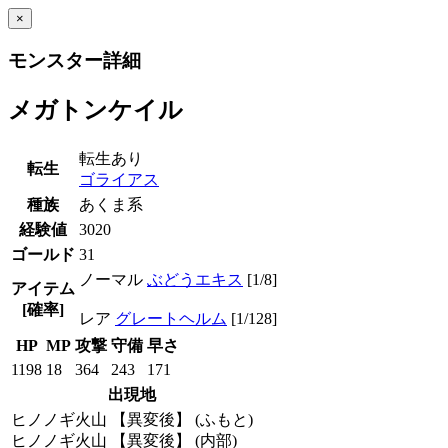
×
モンスター詳細
メガトンケイル
転生あり
転生
ゴライアス
種族
あくま系
経験値
3020
ゴールド
31
ノーマル
ぶどうエキス
[1/8]
アイテム
[確率]
レア
グレートヘルム
[1/128]
HP
MP
攻撃
守備
早さ
1198
18
364
243
171
出現地
ヒノノギ火山 【異変後】 (ふもと)
ヒノノギ火山 【異変後】 (内部)