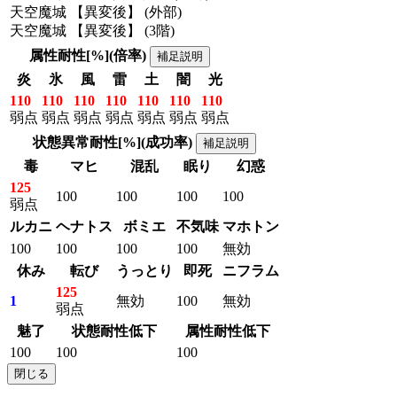
天空魔城 【異変後】 (外部)
天空魔城 【異変後】 (3階)
属性耐性[%](倍率)
補足説明
炎
氷
風
雷
土
闇
光
110
110
110
110
110
110
110
弱点
弱点
弱点
弱点
弱点
弱点
弱点
状態異常耐性[%](成功率)
補足説明
毒
マヒ
混乱
眠り
幻惑
125
100
100
100
100
弱点
ルカニ
ヘナトス
ボミエ
不気味
マホトン
100
100
100
100
無効
休み
転び
うっとり
即死
ニフラム
125
1
無効
100
無効
弱点
魅了
状態耐性低下
属性耐性低下
100
100
100
閉じる