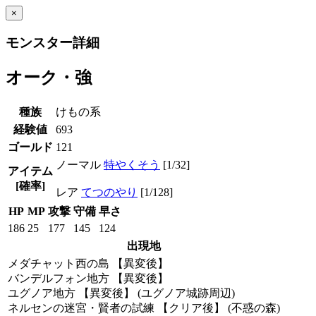
×
モンスター詳細
オーク・強
種族
けもの系
経験値
693
ゴールド
121
ノーマル
特やくそう
[1/32]
アイテム
[確率]
レア
てつのやり
[1/128]
HP
MP
攻撃
守備
早さ
186
25
177
145
124
出現地
メダチャット西の島 【異変後】
バンデルフォン地方 【異変後】
ユグノア地方 【異変後】 (ユグノア城跡周辺)
ネルセンの迷宮・賢者の試練 【クリア後】 (不惑の森)