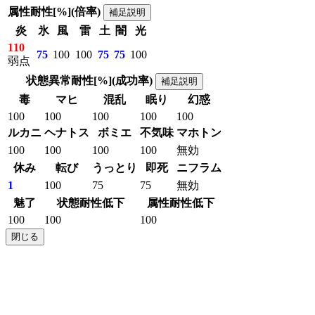
属性耐性[%](倍率)
補足説明
炎
氷
風
雷
土
闇
光
110
75
100
100
75
75
100
弱点
状態異常耐性[%](成功率)
補足説明
毒
マヒ
混乱
眠り
幻惑
100
100
100
100
100
ルカニ
ヘナトス
ボミエ
不気味
マホトン
100
100
100
100
無効
休み
転び
うっとり
即死
ニフラム
1
100
75
75
無効
魅了
状態耐性低下
属性耐性低下
100
100
100
閉じる