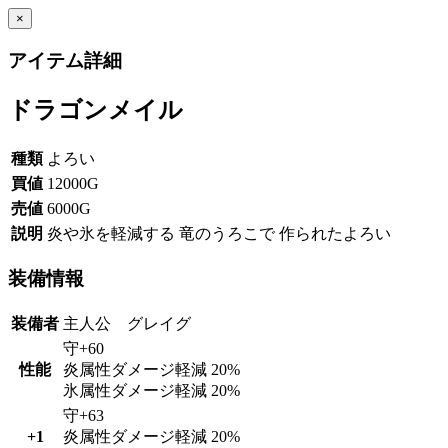
×
アイテム詳細
ドラゴンメイル
種類
よろい
買値
12000G
売値
6000G
説明
炎や氷を軽減する 竜のうろこで 作られたよろい
装備情報
装備者
主人公 グレイグ
守+60
性能
炎属性ダメージ軽減 20%
氷属性ダメージ軽減 20%
守+63
+1
炎属性ダメージ軽減 20%