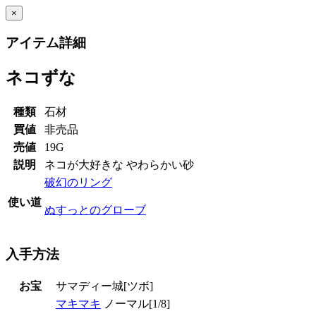
×
アイテム詳細
ネコずな
種類
石材
買値
非売品
売値
19G
説明
ネコが大好きな やわらかい砂
破幻のリング
使い道
ぬすっとのグローブ
入手方法
お宝
サマディー城[ツボ]
マキマキ
ノーマル
[1/8]