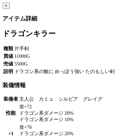
×
アイテム詳細
ドラゴンキラー
種類
片手剣
買値
11000G
売値
5500G
説明
ドラゴン系の敵に めっぽう強い たのもしい剣
装備情報
装備者
主人公 カミュ シルビア グレイグ
攻+72
性能
ドラゴン系ダメージ 20%
ドラゴン系ダメージ 10%
攻+76
+1
ドラゴン系ダメージ 20%