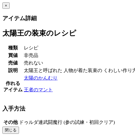
×
アイテム詳細
太陽王の装束のレシピ
種類
レシピ
買値
非売品
売値
売れない
説明
太陽王と呼ばれた 人物が着た装束の くわしい作り
太陽のかんむり
作れる
アイテム
王者のマント
入手方法
その他
ドゥルダ連武闘魔行 (参の試練・初回クリア)
閉じる