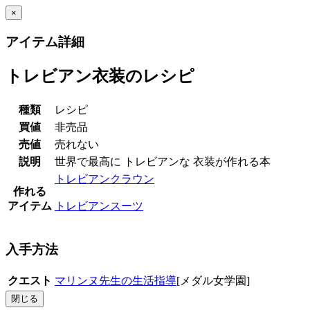
×
アイテム詳細
トレビアン衣装のレシピ
種類
レシピ
買値
非売品
売値
売れない
説明
世界で最高に トレビアンな 衣装が作れる本
トレビアンクラウン
作れる
アイテム
トレビアンスーツ
入手方法
クエスト
マリンヌ先生の生活指導
[メダル女学園]
閉じる