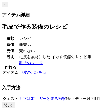
×
アイテム詳細
毛皮で作る装備のレシピ
種類
レシピ
買値
非売品
売値
売れない
説明
毛皮を素材にした イカす装備の レシピ集
毛皮のフード
作れる
アイテム
毛皮のポンチョ
入手方法
クエスト
月下乱舞～ガッと来る衝撃
[サマディー城下町]
閉じる