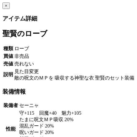
×
アイテム詳細
聖賢のローブ
種類
ローブ
買値
非売品
売値
売れない
見た目変更
説明
敵の呪文のＭＰを 吸収する神聖な衣 聖賢のセット装備
装備情報
装備者
セーニャ
守+115 回魔+40 魅力+105
たまに呪文ＭＰ吸収 20%
混乱ガード 20%
性能
呪いガード 20%