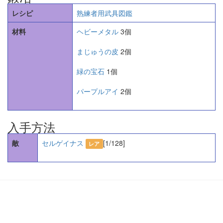
レシピ
熟練者用武具図鑑
材料
ヘビーメタル
3個
まじゅうの皮
2個
緑の宝石
1個
パープルアイ
2個
入手方法
敵
セルゲイナス
[1/128]
レア