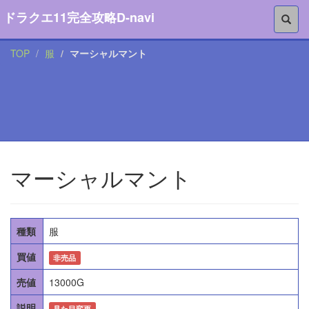
ドラクエ11完全攻略D-navi
TOP
服
マーシャルマント
マーシャルマント
種類
服
買値
非売品
売値
13000G
説明
見た目変更