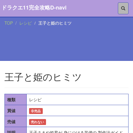
ドラクエ11完全攻略D-navi
TOP
レシピ
王子と姫のヒミツ
王子と姫のヒミツ
種類
レシピ
買値
非売品
売値
売れない
説明
王子さまや姫君が 身につける装備の 製作法ガイド