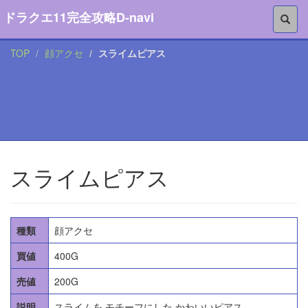
ドラクエ11完全攻略D-navi
TOP
顔アクセ
スライムピアス
スライムピアス
種類
顔アクセ
買値
400G
売値
200G
説明
スライムを モチーフにした かわいいピアス