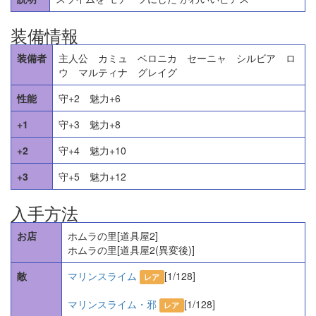
装備情報
装備者
主人公 カミュ ベロニカ セーニャ シルビア ロ
ウ マルティナ グレイグ
性能
守+2 魅力+6
+1
守+3 魅力+8
+2
守+4 魅力+10
+3
守+5 魅力+12
入手方法
お店
ホムラの里[道具屋2]
ホムラの里[道具屋2(異変後)]
敵
マリンスライム
[1/128]
レア
マリンスライム・邪
[1/128]
レア