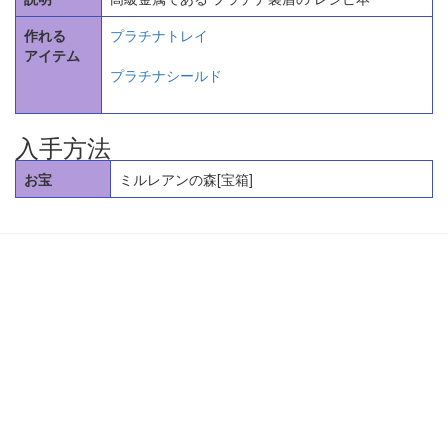
作れる
プラチナトレイ
アイテム
プラチナシールド
入手方法
お宝
ミルレアンの森[宝箱]