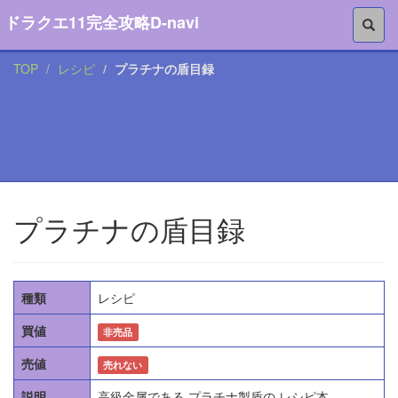
ドラクエ11完全攻略D-navi
TOP
レシピ
プラチナの盾目録
プラチナの盾目録
種類
レシピ
買値
非売品
売値
売れない
説明
高級金属である プラチナ製盾の レシピ本