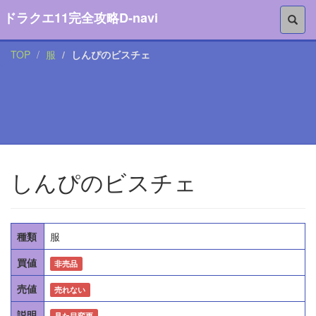
ドラクエ11完全攻略D-navi
TOP
服
しんぴのビスチェ
しんぴのビスチェ
種類
服
買値
非売品
売値
売れない
説明
見た目変更