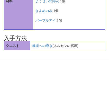
材料
ようせいの綿花
1個
きよめの水
1個
パープルアイ
1個
入手方法
クエスト
極楽への導き
[ネルセンの宿屋]