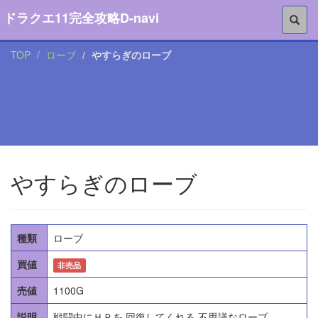
ドラクエ11完全攻略D-navi
TOP
ローブ
やすらぎのローブ
やすらぎのローブ
種類
ローブ
買値
非売品
売値
1100G
説明
戦闘中にＨＰを 回復してくれる 不思議なローブ