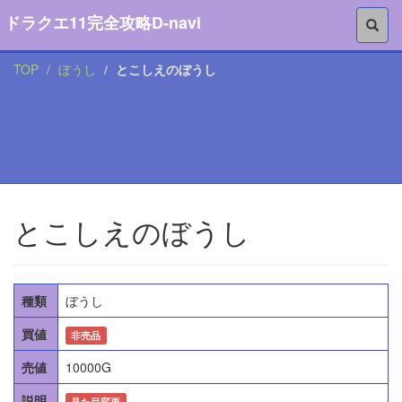
ドラクエ11完全攻略D-navi
TOP
ぼうし
とこしえのぼうし
とこしえのぼうし
種類
ぼうし
買値
非売品
売値
10000G
説明
見た目変更