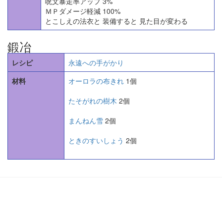
呪文暴走率アップ 3%
ＭＰダメージ軽減 100%
とこしえの法衣と 装備すると 見た目が変わる
鍛冶
レシピ
永遠への手がかり
材料
オーロラの布きれ
1個
たそがれの樹木
2個
まんねん雪
2個
ときのすいしょう
2個