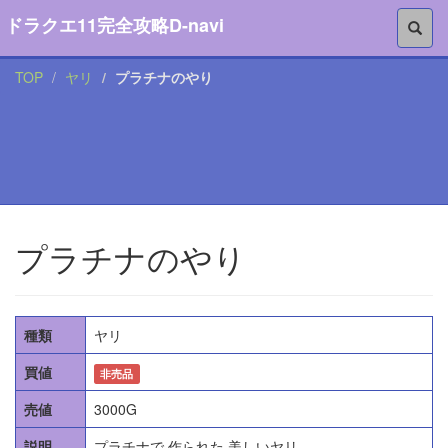
ドラクエ11完全攻略D-navi
TOP
ヤリ
プラチナのやり
プラチナのやり
種類
ヤリ
買値
非売品
売値
3000G
説明
プラチナで 作られた 美しいヤリ