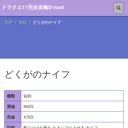
ドラクエ11完全攻略D-navi
TOP
短剣
どくがのナイフ
どくがのナイフ
種類
短剣
買値
950G
売値
475G
説明
斬りつけた敵を たまにマヒさせる ナイフ