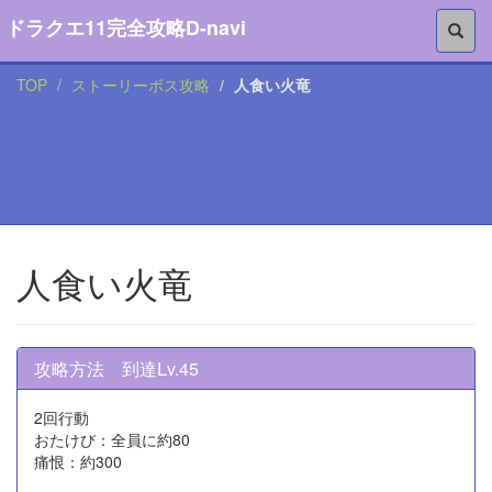
ドラクエ11完全攻略D-navi
TOP
ストーリーボス攻略
人食い火竜
人食い火竜
攻略方法 到達Lv.45
2回行動
おたけび：全員に約80
痛恨：約300