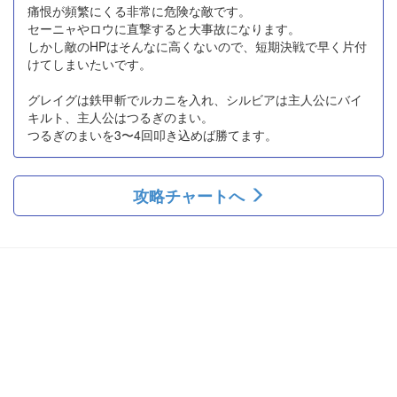
痛恨が頻繁にくる非常に危険な敵です。
セーニャやロウに直撃すると大事故になります。
しかし敵のHPはそんなに高くないので、短期決戦で早く片付
けてしまいたいです。
グレイグは鉄甲斬でルカニを入れ、シルビアは主人公にバイ
キルト、主人公はつるぎのまい。
つるぎのまいを3〜4回叩き込めば勝てます。
攻略チャートへ